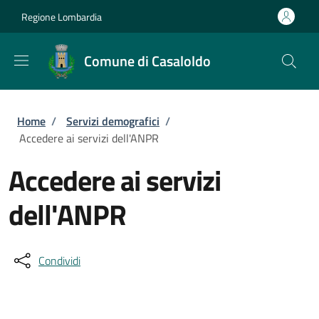
Salta al contenuto principale
Skip to footer content
Regione Lombardia
Comune di Casaloldo
Briciole di pane
Home
/
Servizi demografici
/
Accedere ai servizi dell'ANPR
Accedere ai servizi
dell'ANPR
Condividi