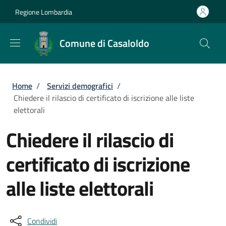
Salta al contenuto principale
Skip to footer content
Regione Lombardia
Comune di Casaloldo
Briciole di pane
Home
/
Servizi demografici
/
Chiedere il rilascio di certificato di iscrizione alle liste
elettorali
Chiedere il rilascio di
certificato di iscrizione
alle liste elettorali
Condividi