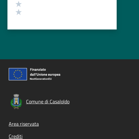
Valuta 2 stelle su 5
Valuta 1 stelle su 5
Comune di Casaloldo
Footer menu
Area riservata
Crediti