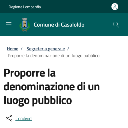
Salta al contenuto principale
Skip to footer content
Regione Lombardia
Comune di Casaloldo
Briciole di pane
Home
/
Segreteria generale
/
Proporre la denominazione di un luogo pubblico
Proporre la
denominazione di un
luogo pubblico
Condividi