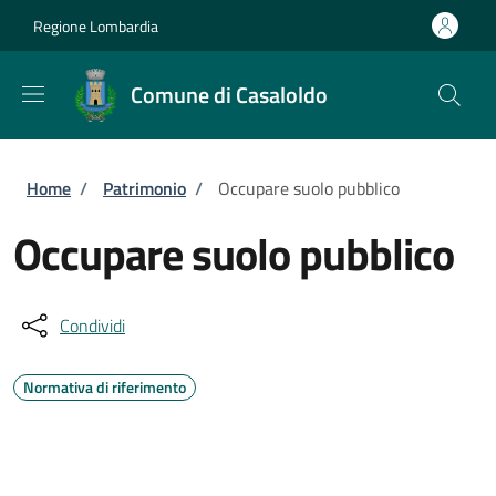
Salta al contenuto principale
Skip to footer content
Regione Lombardia
Comune di Casaloldo
Briciole di pane
Home
/
Patrimonio
/
Occupare suolo pubblico
Occupare suolo pubblico
Condividi
Normativa di riferimento