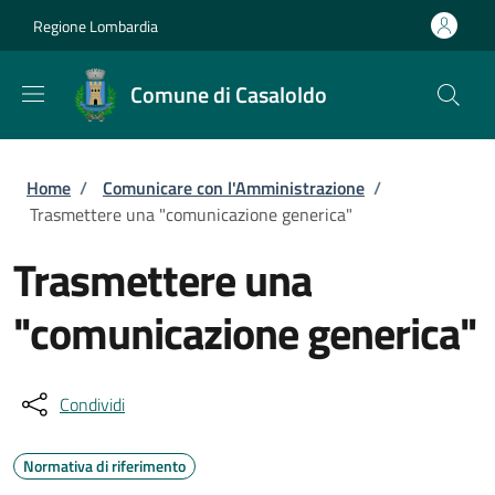
Salta al contenuto principale
Skip to footer content
Regione Lombardia
Comune di Casaloldo
Briciole di pane
Home
/
Comunicare con l'Amministrazione
/
Trasmettere una "comunicazione generica"
Trasmettere una
"comunicazione generica"
Condividi
Normativa di riferimento