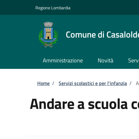
Salta al contenuto principale
Skip to footer content
Regione Lombardia
Comune di Casalold
Amministrazione
Novità
Serv
Briciole di pane
Home
/
Servizi scolastici e per l'infanzia
/
A
Andare a scuola c