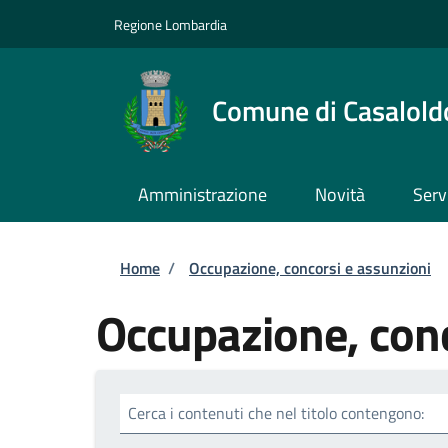
Salta al contenuto principale
Skip to footer content
Regione Lombardia
Comune di Casalold
Amministrazione
Novità
Serv
Briciole di pane
Home
/
Occupazione, concorsi e assunzioni
Occupazione, conc
Cerca i contenuti che nel titolo contengono: