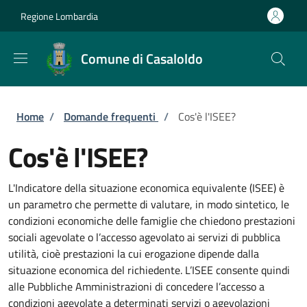
Salta al contenuto principale
Skip to footer content
Regione Lombardia
Comune di Casaloldo
Briciole di pane
Home
/
Domande frequenti
/
Cos'è l'ISEE?
Cos'è l'ISEE?
L'Indicatore della situazione economica equivalente (ISEE) è
un parametro che permette di valutare, in modo sintetico, le
condizioni economiche delle famiglie che chiedono prestazioni
sociali agevolate o l’accesso agevolato ai servizi di pubblica
utilità, cioè prestazioni la cui erogazione dipende dalla
situazione economica del richiedente. L’ISEE consente quindi
alle Pubbliche Amministrazioni di concedere l’accesso a
condizioni agevolate a determinati servizi o agevolazioni