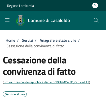
Salta al contenuto principale
Skip to footer content
Regione Lombardia
Comune di Casaloldo
Briciole di pane
Home
/
Servizi
/
Anagrafe e stato civile
/
Cessazione della convivenza di fatto
Cessazione della
convivenza di fatto
(
urn:nir:presidente.repubblica:decreto:1989-05-30;223~art13
)
Servizio attivo