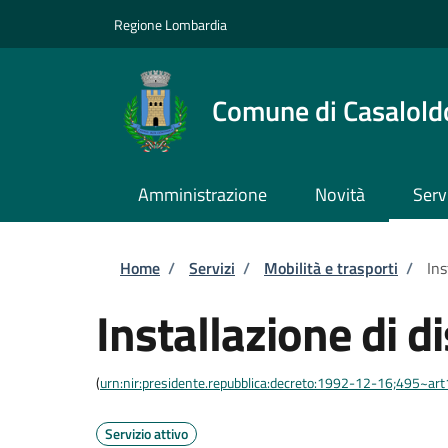
Salta al contenuto principale
Skip to footer content
Regione Lombardia
Comune di Casalold
Amministrazione
Novità
Serv
Briciole di pane
Home
/
Servizi
/
Mobilità e trasporti
/
Ins
Installazione di d
(
urn:nir:presidente.repubblica:decreto:1992-12-16;495~ar
Servizio attivo