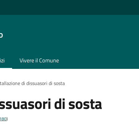
o
izi
Vivere il Comune
tallazione di dissuasori di sosta
issuasori di sosta
t180
)