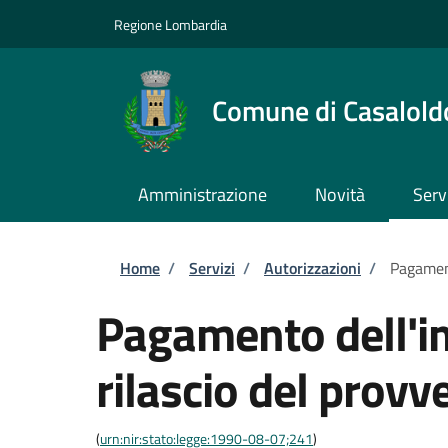
Salta al contenuto principale
Skip to footer content
Regione Lombardia
Comune di Casalold
Amministrazione
Novità
Serv
Briciole di pane
Home
/
Servizi
/
Autorizzazioni
/
Pagament
Pagamento dell'im
rilascio del provv
(
urn:nir:stato:legge:1990-08-07;241
)