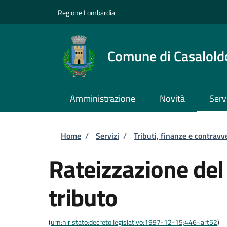
Salta al contenuto principale
Skip to footer content
Regione Lombardia
Comune di Casalold
Amministrazione
Novità
Serv
Briciole di pane
Home
/
Servizi
/
Tributi, finanze e contravv
Rateizzazione de
tributo
(
urn:nir:stato:decreto.legislativo:1997-12-15;446~art52
)