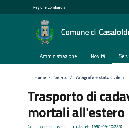
Salta al contenuto principale
Skip to footer content
Regione Lombardia
Comune di Casalold
Amministrazione
Novità
Serv
Briciole di pane
Home
/
Servizi
/
Anagrafe e stato civile
/
Trasporto di cadav
mortali all'estero
(
urn:nir:presidente.repubblica:decreto:1990-09-10;285
)