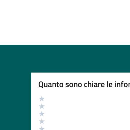
Quanto sono chiare le info
Valutazione
Valuta 5 stelle su 5
Valuta 4 stelle su 5
Valuta 3 stelle su 5
Valuta 2 stelle su 5
Valuta 1 stelle su 5