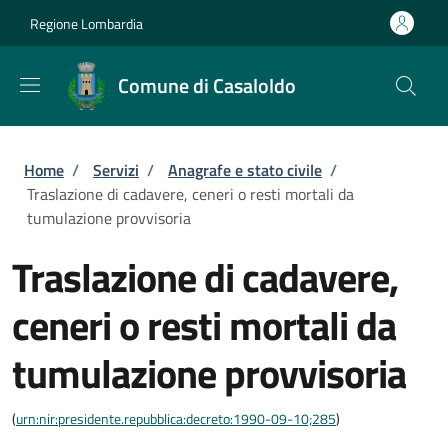
Salta al contenuto principale
Skip to footer content
Regione Lombardia
Comune di Casaloldo
Briciole di pane
Home
/
Servizi
/
Anagrafe e stato civile
/
Traslazione di cadavere, ceneri o resti mortali da
tumulazione provvisoria
Traslazione di cadavere,
ceneri o resti mortali da
tumulazione provvisoria
(
urn:nir:presidente.repubblica:decreto:1990-09-10;285
)