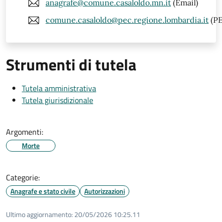
anagrafe@comune.casaloldo.mn.it
(Email)
comune.casaloldo@pec.regione.lombardia.it
(PE
Strumenti di tutela
Tutela amministrativa
Tutela giurisdizionale
Argomenti:
Morte
Categorie:
Anagrafe e stato civile
Autorizzazioni
Ultimo aggiornamento:
20/05/2026 10:25.11