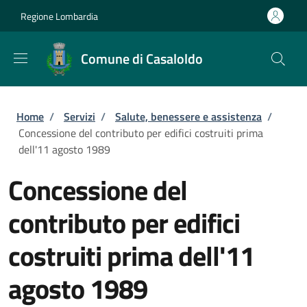
Salta al contenuto principale
Skip to footer content
Regione Lombardia
Comune di Casaloldo
Briciole di pane
Home
/
Servizi
/
Salute, benessere e assistenza
/
Concessione del contributo per edifici costruiti prima
dell'11 agosto 1989
Concessione del
contributo per edifici
costruiti prima dell'11
agosto 1989