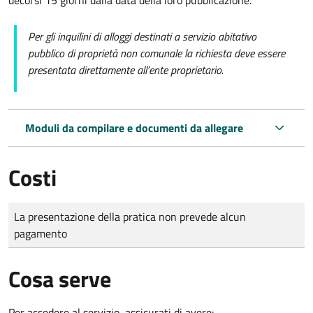
Per gli inquilini di alloggi destinati a servizio abitativo
pubblico di proprietà non comunale la richiesta deve essere
presentata direttamente all’ente proprietario.
Moduli da compilare e documenti da allegare
Costi
Tipo di pagamento
Importo
La presentazione della pratica non prevede alcun
pagamento
Cosa serve
Per accedere al servizio, assicurati di avere: