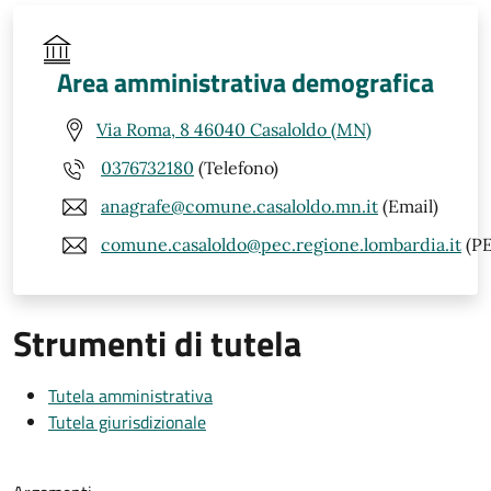
Area amministrativa demografica
Via Roma, 8 46040 Casaloldo (MN)
0376732180
(Telefono)
anagrafe@comune.casaloldo.mn.it
(Email)
comune.casaloldo@pec.regione.lombardia.it
(PE
Strumenti di tutela
Tutela amministrativa
Tutela giurisdizionale