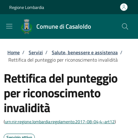
Salta al contenuto principale
Skip to footer content
Regione Lombardia
Comune di Casaloldo
Briciole di pane
Home
/
Servizi
/
Salute, benessere e assistenza
/
Rettifica del punteggio per riconoscimento invalidità
Rettifica del punteggio
per riconoscimento
invalidità
(
urn:nir:regione.lombardia:regolamento:2017-08-04;4~art12
)
Servizio attivo