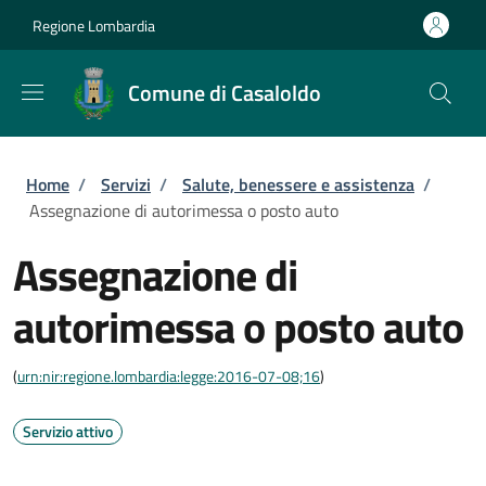
Salta al contenuto principale
Skip to footer content
Regione Lombardia
Comune di Casaloldo
Briciole di pane
Home
/
Servizi
/
Salute, benessere e assistenza
/
Assegnazione di autorimessa o posto auto
Assegnazione di
autorimessa o posto auto
(
urn:nir:regione.lombardia:legge:2016-07-08;16
)
Servizio attivo