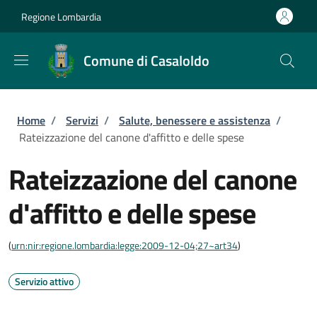
Salta al contenuto principale
Skip to footer content
Regione Lombardia
Comune di Casaloldo
Briciole di pane
Home
/
Servizi
/
Salute, benessere e assistenza
/
Rateizzazione del canone d'affitto e delle spese
Rateizzazione del canone
d'affitto e delle spese
(
urn:nir:regione.lombardia:legge:2009-12-04;27~art34
)
Servizio attivo