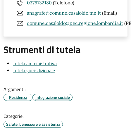
0376732180
(Telefono)
anagrafe@comune.casaloldo.mn.it
(Email)
comune.casaloldo@pec.regione.lombardia.it
(PE
Strumenti di tutela
Tutela amministrativa
Tutela giurisdizionale
Argomenti:
Residenza
Integrazione sociale
Categorie:
Salute, benessere e assistenza