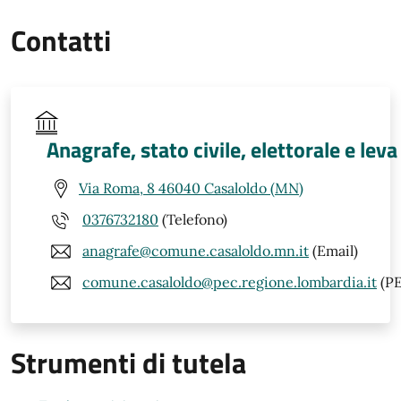
Contatti
Anagrafe, stato civile, elettorale e leva
Via Roma, 8 46040 Casaloldo (MN)
0376732180
(Telefono)
anagrafe@comune.casaloldo.mn.it
(Email)
comune.casaloldo@pec.regione.lombardia.it
(PE
Strumenti di tutela