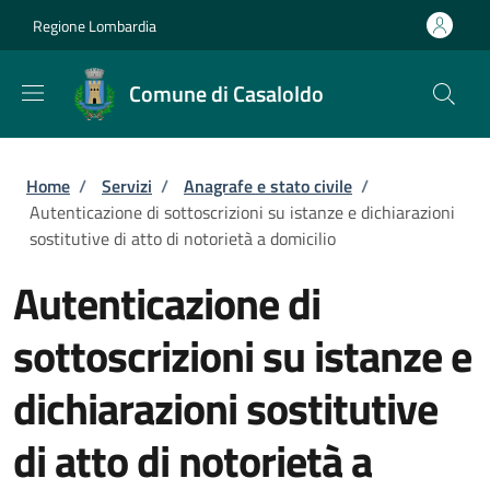
Salta al contenuto principale
Skip to footer content
Regione Lombardia
Comune di Casaloldo
Briciole di pane
Home
/
Servizi
/
Anagrafe e stato civile
/
Autenticazione di sottoscrizioni su istanze e dichiarazioni
sostitutive di atto di notorietà a domicilio
Autenticazione di
sottoscrizioni su istanze e
dichiarazioni sostitutive
di atto di notorietà a