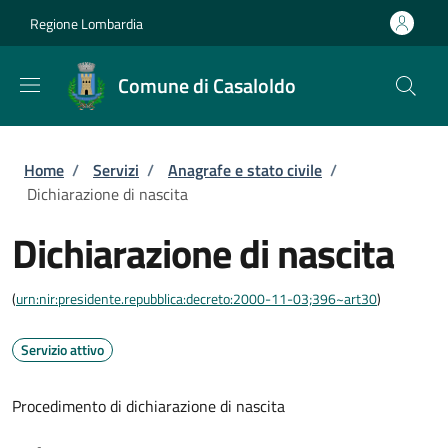
Salta al contenuto principale
Skip to footer content
Regione Lombardia
Comune di Casaloldo
Briciole di pane
Home
/
Servizi
/
Anagrafe e stato civile
/
Dichiarazione di nascita
Dichiarazione di nascita
(
urn:nir:presidente.repubblica:decreto:2000-11-03;396~art30
)
Servizio attivo
Procedimento di dichiarazione di nascita