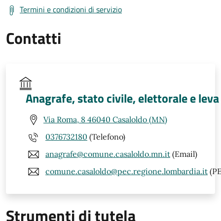
Termini e condizioni di servizio
Contatti
Anagrafe, stato civile, elettorale e leva
Via Roma, 8 46040 Casaloldo (MN)
0376732180
(Telefono)
anagrafe@comune.casaloldo.mn.it
(Email)
comune.casaloldo@pec.regione.lombardia.it
(PE
Strumenti di tutela