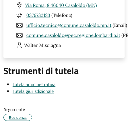
Via Roma, 8 46040 Casaloldo (MN)
0376732183
(Telefono)
ufficio.tecnico@comune.casaloldo.mn.it
(Email)
comune.casaloldo@pec.regione.lombardia.it
(PE
Walter
Misciagna
Strumenti di tutela
Tutela amministrativa
Tutela giurisdizionale
Argomenti:
Residenza