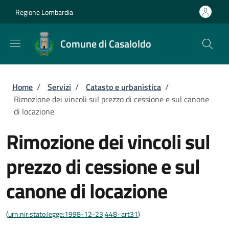
Salta al contenuto principale
Skip to footer content
Regione Lombardia
Comune di Casaloldo
Briciole di pane
Home
/
Servizi
/
Catasto e urbanistica
/
Rimozione dei vincoli sul prezzo di cessione e sul canone
di locazione
Rimozione dei vincoli sul
prezzo di cessione e sul
canone di locazione
(
urn:nir:stato:legge:1998-12-23;448~art31
)