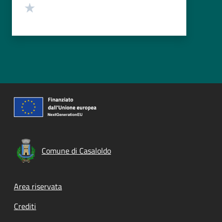
Valuta 1 stelle su 5
Comune di Casaloldo
Footer menu
Area riservata
Crediti