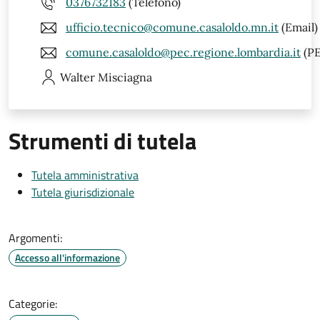
0376732183
(Telefono)
ufficio.tecnico@comune.casaloldo.mn.it
(Email)
comune.casaloldo@pec.regione.lombardia.it
(PE
Walter
Misciagna
Strumenti di tutela
Tutela amministrativa
Tutela giurisdizionale
Argomenti:
Accesso all'informazione
Categorie: