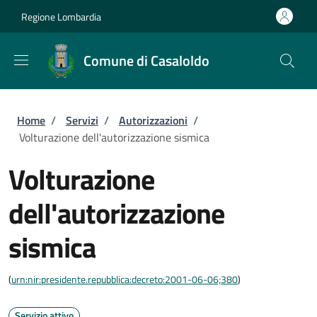
Salta al contenuto principale
Skip to footer content
Regione Lombardia
Comune di Casaloldo
Briciole di pane
Home
/
Servizi
/
Autorizzazioni
/
Volturazione dell'autorizzazione sismica
Volturazione
dell'autorizzazione
sismica
(
urn:nir:presidente.repubblica:decreto:2001-06-06;380
)
Servizio attivo