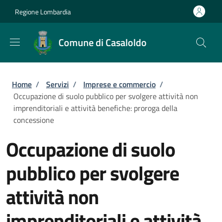
Salta al contenuto principale
Skip to footer content
Regione Lombardia
Comune di Casaloldo
Briciole di pane
Home
/
Servizi
/
Imprese e commercio
/
Occupazione di suolo pubblico per svolgere attività non
imprenditoriali e attività benefiche: proroga della
concessione
Occupazione di suolo
pubblico per svolgere
attività non
imprenditoriali e attività