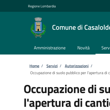
Salta al contenuto principale
Skip to footer content
Regione Lombardia
Comune di Casalold
Amministrazione
Novità
Serv
Briciole di pane
Home
/
Servizi
/
Autorizzazioni
/
Occupazione di suolo pubblico per l'apertura di c
Occupazione di su
l'apertura di cant