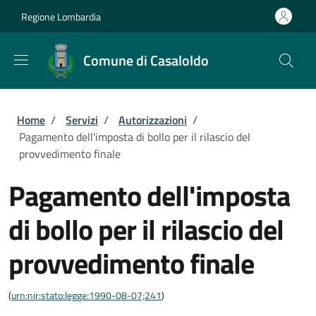
Salta al contenuto principale
Skip to footer content
Regione Lombardia
Comune di Casaloldo
Briciole di pane
Home
/
Servizi
/
Autorizzazioni
/
Pagamento dell'imposta di bollo per il rilascio del
provvedimento finale
Pagamento dell'imposta
di bollo per il rilascio del
provvedimento finale
(
urn:nir:stato:legge:1990-08-07;241
)