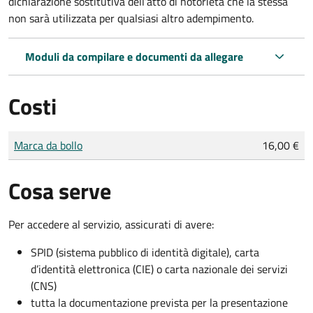
dichiarazione sostitutiva dell’atto di notorietà che la stessa
non sarà utilizzata per qualsiasi altro adempimento.
Moduli da compilare e documenti da allegare
Costi
Tipo di pagamento
Importo
Marca da bollo
16,00 €
Cosa serve
Per accedere al servizio, assicurati di avere:
SPID (sistema pubblico di identità digitale), carta
d’identità elettronica (CIE) o carta nazionale dei servizi
(CNS)
tutta la documentazione prevista per la presentazione