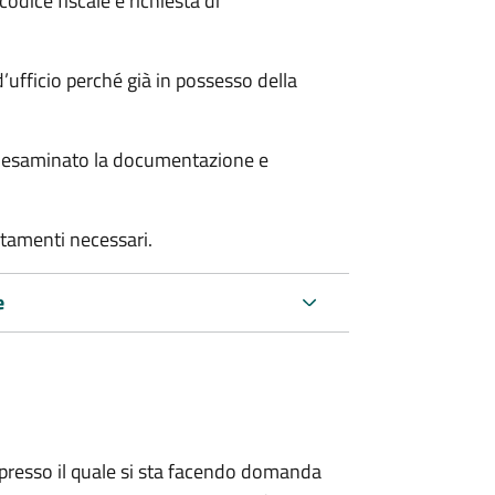
odice fiscale e richiesta di
’ufficio perché già in possesso della
er esaminato la documentazione e
rtamenti necessari.
e
presso il quale si sta facendo domanda