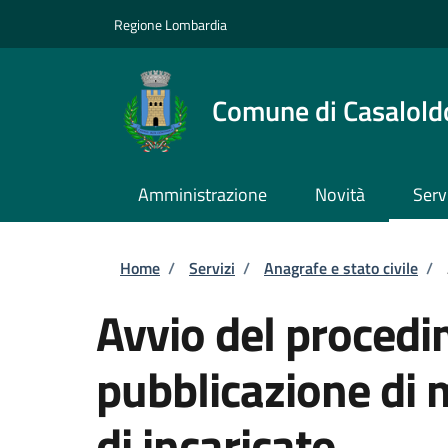
Salta al contenuto principale
Skip to footer content
Regione Lombardia
Comune di Casalold
Amministrazione
Novità
Serv
Briciole di pane
Home
/
Servizi
/
Anagrafe e stato civile
/
Avvio del procedi
pubblicazione di 
di incaricato