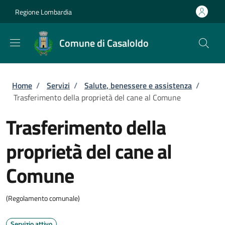
Salta al contenuto principale
Skip to footer content
Regione Lombardia
Comune di Casaloldo
Briciole di pane
Home
/
Servizi
/
Salute, benessere e assistenza
/
Trasferimento della proprietà del cane al Comune
Trasferimento della
proprietà del cane al
Comune
(Regolamento comunale)
Servizio attivo