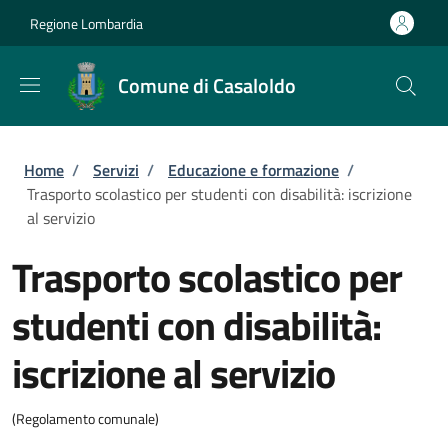
Salta al contenuto principale
Skip to footer content
Regione Lombardia
Comune di Casaloldo
Briciole di pane
Home
/
Servizi
/
Educazione e formazione
/
Trasporto scolastico per studenti con disabilità: iscrizione
al servizio
Trasporto scolastico per
studenti con disabilità:
iscrizione al servizio
(Regolamento comunale)